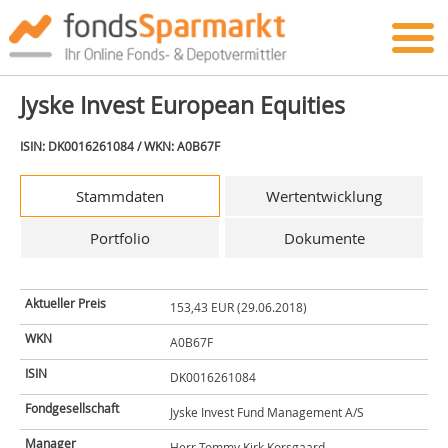
Jyske Invest European Equities
ISIN: DK0016261084 / WKN: A0B67F
Stammdaten
Wertentwicklung
Portfolio
Dokumente
Aktueller Preis
153,43 EUR (29.06.2018)
WKN
A0B67F
ISIN
DK0016261084
Fondgesellschaft
Jyske Invest Fund Management A/S
Manager
Herr Tommy Kirk Korsgaard