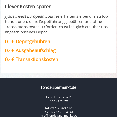
Clever Kosten sparen
Jyske Invest European Equities
erhalten Sie bei uns zu top
Konditionen, ohne Depotführungsgebühren und ohne
Transaktionskosten. Erforderlich ist lediglich ein über uns
abgeschlossenes Depot.
0,- € Depotgebühren
0,- € Ausgabeaufschlag
0,- € Transaktionskosten
Fonds-Sparmarkt.de
Ernsdorfstraße 2
57223 Kreuztal
Tel: 02732 763 410
Fax: 02732 763 4141
info@fonds-sparmarkt.de