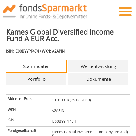
Kames Global Diversified Income
Fund A EUR Acc.
ISIN: IE00BYYPF474 / WKN: A2APJN
Stammdaten
Wertentwicklung
Portfolio
Dokumente
Aktueller Preis
10,91 EUR (29.06.2018)
WKN
A2APJN
ISIN
IE00BYYPF474
Fondgesellschaft
Kames Capital Investment Company (Ireland)
Plc