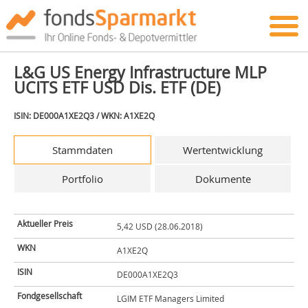
L&G US Energy Infrastructure MLP
UCITS ETF USD Dis. ETF (DE)
ISIN: DE000A1XE2Q3 / WKN: A1XE2Q
Stammdaten
Wertentwicklung
Portfolio
Dokumente
Aktueller Preis
5,42 USD (28.06.2018)
WKN
A1XE2Q
ISIN
DE000A1XE2Q3
Fondgesellschaft
LGIM ETF Managers Limited