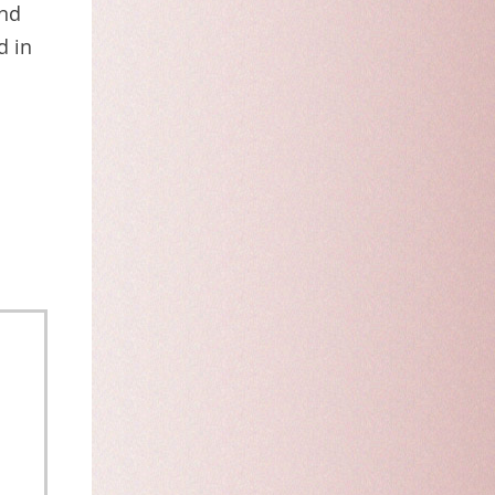
und
d in