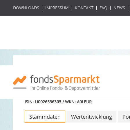
DOWNLOADS
IMPRESSUM
KONTAKT
FAQ
NEWS
LGT Select Equity
(USD) B
ISIN: LI0026536305 / WKN: A0LEUR
Stammdaten
Wertentwicklung
Por