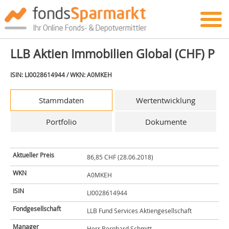
LLB Aktien Immobilien Global (CHF) P
ISIN: LI0028614944 / WKN: A0MKEH
Stammdaten
Wertentwicklung
Portfolio
Dokumente
Aktueller Preis
86,85 CHF (28.06.2018)
WKN
A0MKEH
ISIN
LI0028614944
Fondgesellschaft
LLB Fund Services Aktiengesellschaft
Manager
Herr Bernhard Schmitt