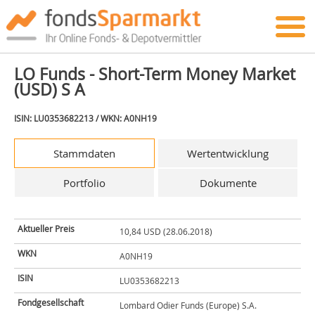
LO Funds - Short-Term Money Market
(USD) S A
ISIN: LU0353682213 / WKN: A0NH19
Stammdaten
Wertentwicklung
Portfolio
Dokumente
Aktueller Preis
10,84 USD (28.06.2018)
WKN
A0NH19
ISIN
LU0353682213
Fondgesellschaft
Lombard Odier Funds (Europe) S.A.