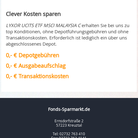
Clever Kosten sparen
LYXOR UCITS ETF MSCI MALAYSIA C
erhalten Sie bei uns zu
top Konditionen, ohne Depotführungsgebühren und ohne
Transaktionskosten. Erforderlich ist lediglich ein über uns
abgeschlossenes Depot.
0,- € Depotgebühren
0,- € Ausgabeaufschlag
0,- € Transaktionskosten
Fonds-Sparmarkt.de
Ernsdorfstraße 2
57223 Kreuztal
Tel: 02732 763 410