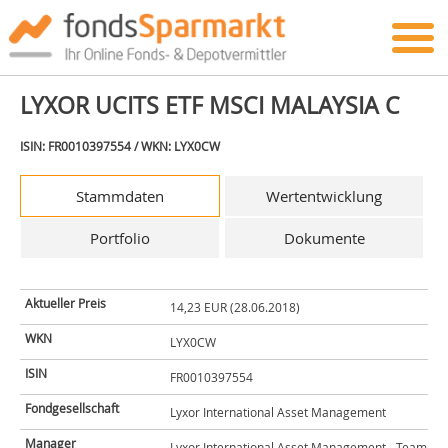
LYXOR UCITS ETF MSCI MALAYSIA C
ISIN: FR0010397554 / WKN: LYX0CW
Stammdaten
Wertentwicklung
Portfolio
Dokumente
Aktueller Preis
14,23 EUR (28.06.2018)
WKN
LYX0CW
ISIN
FR0010397554
Fondgesellschaft
Lyxor International Asset Management
Manager
Lyxor International Asset Management - Team