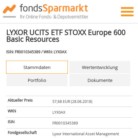
LYXOR UCITS ETF STOXX Europe 600
Basic Resources
ISIN: FR0010345389 / WKN: LYX0AX
Stammdaten
Wertentwicklung
Portfolio
Dokumente
Aktueller Preis
57,68 EUR (28.06.2018)
WKN
LYX0AX
ISIN
FR0010345389
Fondgesellschaft
Lyxor International Asset Management