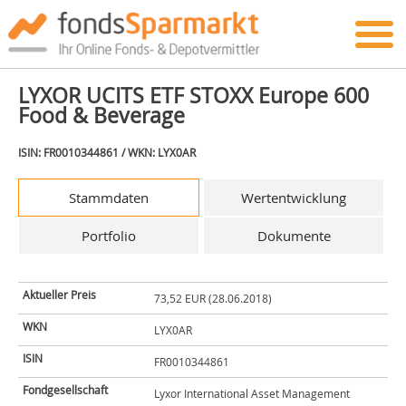
LYXOR UCITS ETF STOXX Europe 600
Food & Beverage
ISIN: FR0010344861 / WKN: LYX0AR
Stammdaten
Wertentwicklung
Portfolio
Dokumente
Aktueller Preis
73,52 EUR (28.06.2018)
WKN
LYX0AR
ISIN
FR0010344861
Fondgesellschaft
Lyxor International Asset Management