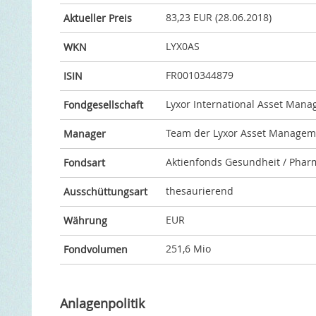
83,23 EUR (28.06.2018)
Aktueller Preis
LYX0AS
WKN
FR0010344879
ISIN
Lyxor International Asset Man
Fondgesellschaft
Team der Lyxor Asset Managem
Manager
Aktienfonds Gesundheit / Phar
Fondsart
thesaurierend
Ausschüttungsart
EUR
Währung
251,6 Mio
Fondvolumen
Anlagenpolitik