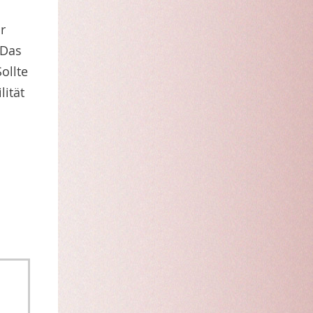
r
 Das
ollte
lität