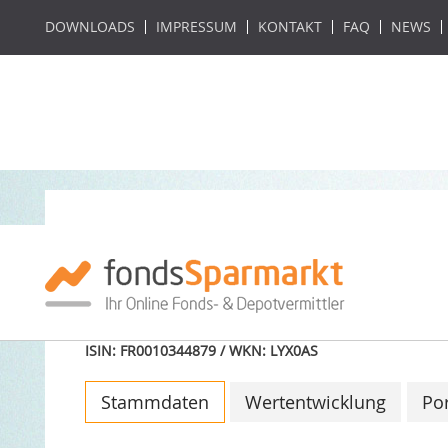
DOWNLOADS
IMPRESSUM
KONTAKT
FAQ
NEWS
LYXOR UCITS ETF
Healthcare
ISIN: FR0010344879 / WKN: LYX0AS
Stammdaten
Wertentwicklung
Por