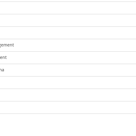
agement
ent
ma