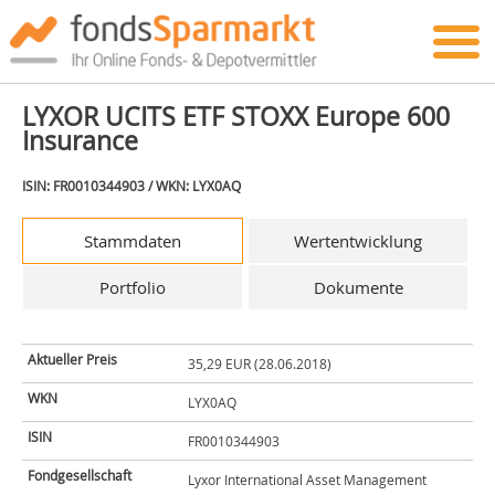
LYXOR UCITS ETF STOXX Europe 600
Insurance
ISIN: FR0010344903 / WKN: LYX0AQ
Stammdaten
Wertentwicklung
Portfolio
Dokumente
Aktueller Preis
35,29 EUR (28.06.2018)
WKN
LYX0AQ
ISIN
FR0010344903
Fondgesellschaft
Lyxor International Asset Management