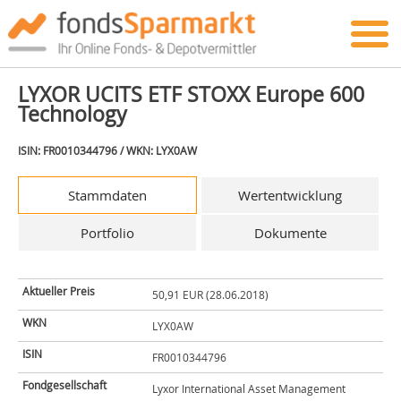
LYXOR UCITS ETF STOXX Europe 600
Technology
ISIN: FR0010344796 / WKN: LYX0AW
Stammdaten
Wertentwicklung
Portfolio
Dokumente
Aktueller Preis
50,91 EUR (28.06.2018)
WKN
LYX0AW
ISIN
FR0010344796
Fondgesellschaft
Lyxor International Asset Management