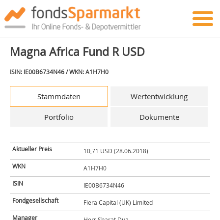
Magna Africa Fund R USD
ISIN: IE00B6734N46 / WKN: A1H7H0
Stammdaten
Wertentwicklung
Portfolio
Dokumente
Aktueller Preis
10,71 USD (28.06.2018)
WKN
A1H7H0
ISIN
IE00B6734N46
Fondgesellschaft
Fiera Capital (UK) Limited
Manager
Herr Sharat Dua