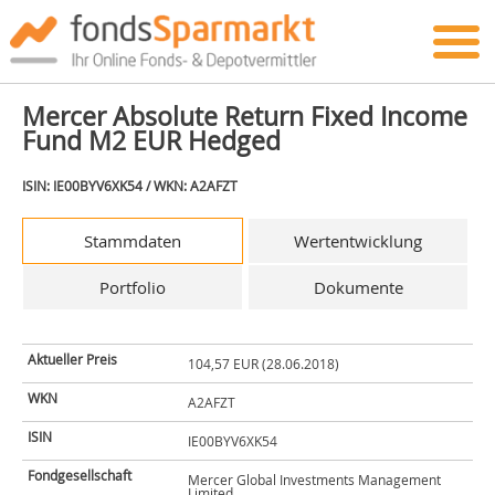
Mercer Absolute Return Fixed Income
Fund M2 EUR Hedged
ISIN: IE00BYV6XK54 / WKN: A2AFZT
Stammdaten
Wertentwicklung
Portfolio
Dokumente
Aktueller Preis
104,57 EUR (28.06.2018)
WKN
A2AFZT
ISIN
IE00BYV6XK54
Fondgesellschaft
Mercer Global Investments Management
Limited