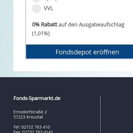
VVL
0% Rabatt
auf den Ausgabeaufschlag
(1,01%)
Fondsdepot eröffnen
Fonds-Sparmarkt.de
Ernsdorfstraße 2
57223 Kreuztal
Tel: 02732 763 410
Fax: 02732 763 4141