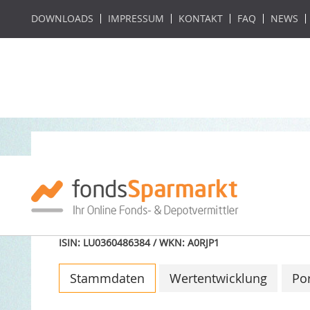
DOWNLOADS
IMPRESSUM
KONTAKT
FAQ
NEWS
Morgan Stanley 
Debt Fd (EUR) ZH
ISIN: LU0360486384 / WKN: A0RJP1
Stammdaten
Wertentwicklung
Por