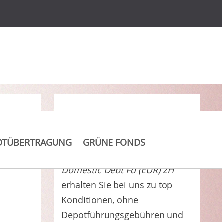
ic
Clever Kosten sparen
OTÜBERTRAGUNG
GRÜNE FONDS
Morgan Stanley INVF Em. Mkts
Domestic Debt Fd (EUR) ZH
erhalten Sie bei uns zu top
Konditionen, ohne
Depotführungsgebühren und