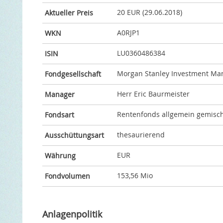
20 EUR (29.06.2018)
Aktueller Preis
A0RJP1
WKN
LU0360486384
ISIN
Morgan Stanley Investment Ma
Fondgesellschaft
Herr Eric Baurmeister
Manager
Rentenfonds allgemein gemisch
Fondsart
thesaurierend
Ausschüttungsart
EUR
Währung
153,56 Mio
Fondvolumen
Anlagenpolitik