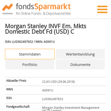
Morgan Stanley INVF Em. Mkts
Domestic Debt Fd (USD) C
ISIN: LU0362497652 / WKN: A0X91U
Stammdaten
Wertentwicklung
Portfolio
Dokumente
Aktueller Preis
22,63 USD (29.06.2018)
WKN
A0X91U
ISIN
LU0362497652
Fondgesellschaft
Morgan Stanley Investment Management
(ACD) Limited