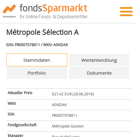
Métropole Sélection A
ISIN: FR0007078811 / WKN: A0NDAK
Stammdaten
Wertentwicklung
Portfolio
Dokumente
Aktueller Preis
627,42 EUR (28.06.2018)
WKN
A0NDAK
ISIN
FR0007078811
Fondgesellschaft
Métropole Gestion
Manager
Frau Isabel Levy