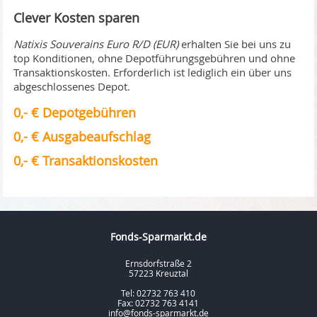
Clever Kosten sparen
Natixis Souverains Euro R/D (EUR)
erhalten Sie bei uns zu
top Konditionen, ohne Depotführungsgebühren und ohne
Transaktionskosten. Erforderlich ist lediglich ein über uns
abgeschlossenes Depot.
0,- € Depotgebühren
0,- € Ausgabeaufschlag
0,- € Transaktionskosten
Fonds-Sparmarkt.de
Ernsdorfstraße 2
57223 Kreuztal
Tel: 02732 763 410
Fax: 02732 763 4141
info@fonds-sparmarkt.de