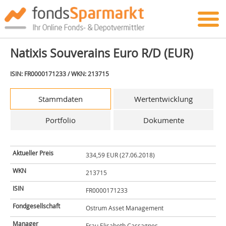
Natixis Souverains Euro R/D (EUR)
ISIN: FR0000171233 / WKN: 213715
Stammdaten
Wertentwicklung
Portfolio
Dokumente
Aktueller Preis
334,59 EUR (27.06.2018)
WKN
213715
ISIN
FR0000171233
Fondgesellschaft
Ostrum Asset Management
Manager
Frau Elisabeth Cassagnes