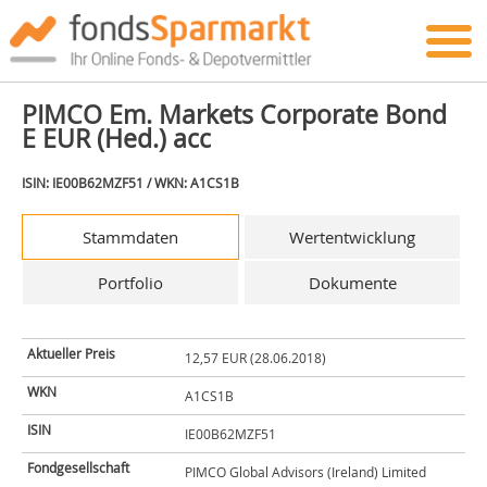
PIMCO Em. Markets Corporate Bond
E EUR (Hed.) acc
ISIN: IE00B62MZF51 / WKN: A1CS1B
Stammdaten
Wertentwicklung
Portfolio
Dokumente
Aktueller Preis
12,57 EUR (28.06.2018)
WKN
A1CS1B
ISIN
IE00B62MZF51
Fondgesellschaft
PIMCO Global Advisors (Ireland) Limited