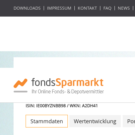
DOWNLOADS
IMPRESSUM
KONTAKT
FAQ
NEWS
PIMCO Mortgage 
acc
ISIN: IE00BYZNBB98 / WKN: A2DH41
Stammdaten
Wertentwicklung
Por