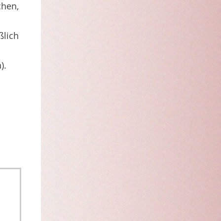
chen,
ßlich
).