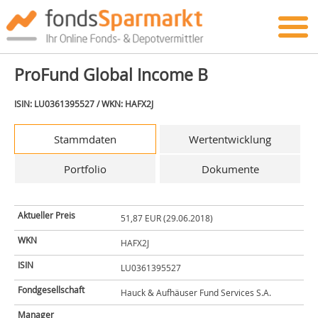
ProFund Global Income B
ISIN: LU0361395527 / WKN: HAFX2J
Stammdaten
Wertentwicklung
Portfolio
Dokumente
Aktueller Preis
51,87 EUR (29.06.2018)
WKN
HAFX2J
ISIN
LU0361395527
Fondgesellschaft
Hauck & Aufhäuser Fund Services S.A.
Manager