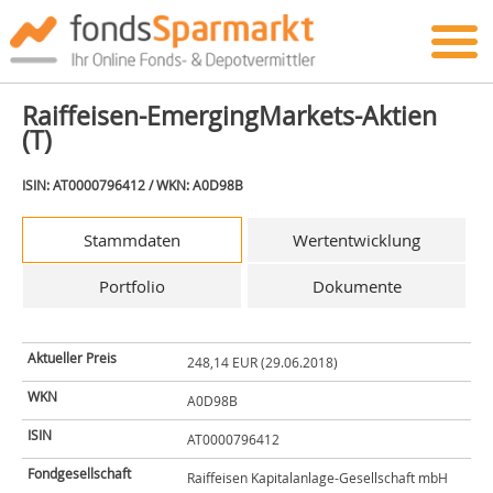
Raiffeisen-EmergingMarkets-Aktien
(T)
ISIN: AT0000796412 / WKN: A0D98B
Stammdaten
Wertentwicklung
Portfolio
Dokumente
Aktueller Preis
248,14 EUR (29.06.2018)
WKN
A0D98B
ISIN
AT0000796412
Fondgesellschaft
Raiffeisen Kapitalanlage-Gesellschaft mbH