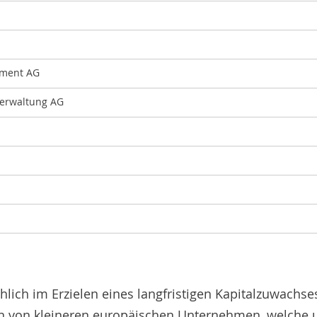
ement AG
verwaltung AG
lich im Erzielen eines langfristigen Kapitalzuwachse
ien von kleineren europäischen Unternehmen, welche 