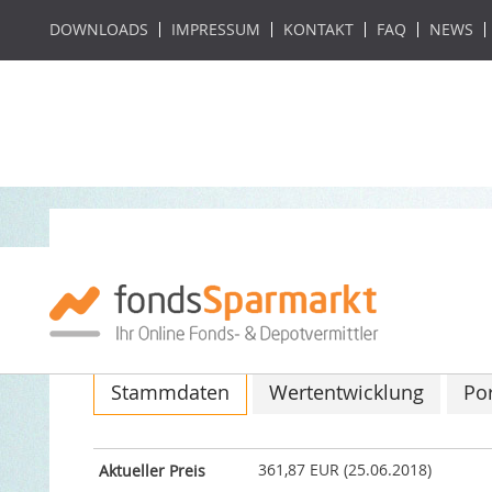
DOWNLOADS
IMPRESSUM
KONTAKT
FAQ
NEWS
Scherrer Small C
ISIN: LI0018448063 / WKN: A0B7SV
Stammdaten
Wertentwicklung
Por
361,87 EUR (25.06.2018)
Aktueller Preis