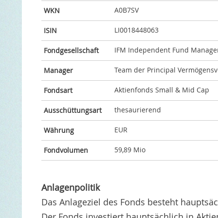
A0B7SV
WKN
LI0018448063
ISIN
IFM Independent Fund Manag
Fondgesellschaft
Team der Principal Vermögens
Manager
Aktienfonds Small & Mid Cap
Fondsart
thesaurierend
Ausschüttungsart
EUR
Währung
59,89 Mio
Fondvolumen
Anlagenpolitik
Das Anlageziel des Fonds besteht hauptsäch
Der Fonds investiert hauptsächlich in Akt