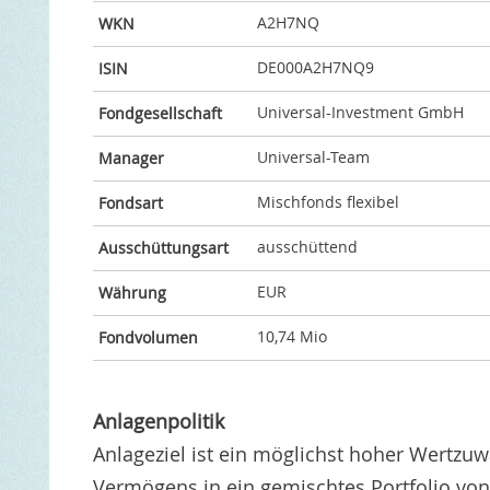
A2H7NQ
WKN
DE000A2H7NQ9
ISIN
Universal-Investment GmbH
Fondgesellschaft
Universal-Team
Manager
Mischfonds flexibel
Fondsart
ausschüttend
Ausschüttungsart
EUR
Währung
10,74 Mio
Fondvolumen
Anlagenpolitik
Anlageziel ist ein möglichst hoher Wertzu
Vermögens in ein gemischtes Portfolio von