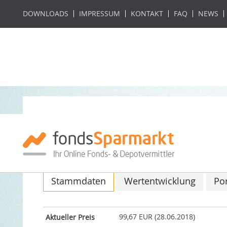
DOWNLOADS
IMPRESSUM
KONTAKT
FAQ
NEWS
Selection Rendite
ISIN: DE000A2H7NQ9 / WKN: A2H7NQ
Stammdaten
Wertentwicklung
Por
99,67 EUR (28.06.2018)
Aktueller Preis