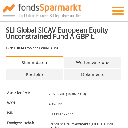
SLI Global SICAV European Equity
Unconstrained Fund A GBP t.
ISIN: LU0343755772 / WKN: A0NCPR
Stammdaten
Wertentwicklung
Portfolio
Dokumente
Aktueller Preis
23,93 GBP (29.06.2018)
WKN
A0NCPR
ISIN
LU0343755772
Fondgesellschaft
Standard Life Investments (Mutual Funds)
Limited