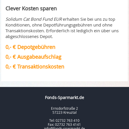
Clever Kosten sparen
Solidum Cat Bond Fund EUR
erhalten Sie bei uns zu top
Konditionen, ohne Depotführungsgebühren und ohne
Transaktionskosten. Erforderlich ist lediglich ein über uns
abgeschlossenes Depot.
0,- € Depotgebühren
0,- € Ausgabeaufschlag
0,- € Transaktionskosten
Fonds-Sparmarkt.de
Ernsdorfstraße 2
57223 Kreuztal
Tel: 02732 763 410
Fax: 02732 763 4141
info@fonds-sparmarkt.de