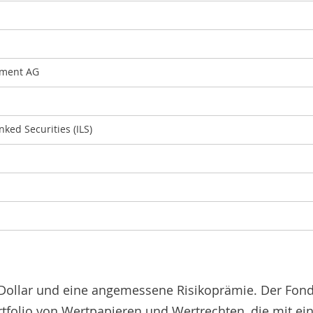
ement AG
ked Securities (ILS)
S-Dollar und eine angemessene Risikoprämie. Der Fon
 Portfolio von Wertpapieren und Wertrechten, die mit e