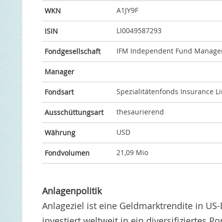
A1JY9F
WKN
LI0049587293
ISIN
IFM Independent Fund Manag
Fondgesellschaft
Manager
Spezialitätenfonds Insurance Lin
Fondsart
thesaurierend
Ausschüttungsart
USD
Währung
21,09 Mio
Fondvolumen
Anlagenpolitik
Anlageziel ist eine Geldmarktrendite in U
investiert weltweit in ein diversifiziertes