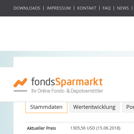
DOWNLOADS
IMPRESSUM
KONTAKT
FAQ
NEWS
Solidum Cat Bon
ISIN: LI0049587293 / WKN: A1JY9F
Stammdaten
Wertentwicklung
Por
1305,56 USD (15.06.2018)
Aktueller Preis