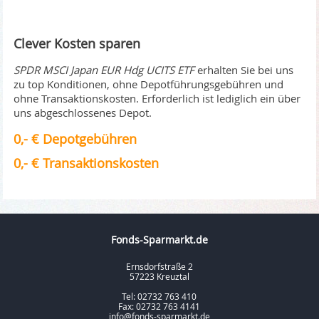
Clever Kosten sparen
SPDR MSCI Japan EUR Hdg UCITS ETF
erhalten Sie bei uns
zu top Konditionen, ohne Depotführungsgebühren und
ohne Transaktionskosten. Erforderlich ist lediglich ein über
uns abgeschlossenes Depot.
0,- € Depotgebühren
0,- € Transaktionskosten
Fonds-Sparmarkt.de
Ernsdorfstraße 2
57223 Kreuztal
Tel: 02732 763 410
Fax: 02732 763 4141
info@fonds-sparmarkt.de