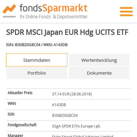
SPDR MSCI Japan EUR Hdg UCITS ETF
ISIN: IE00BZ0G8C04 / WKN: A143DB
Stammdaten
Wertentwicklung
Portfolio
Dokumente
Aktueller Preis
37,14 EUR (28.06.2018)
WKN
A143DB
ISIN
IE00BZ0G8C04
Fondgesellschaft
SSgA SPDR ETFs Europe I plc
Manager
State Street Global Advisors Limited