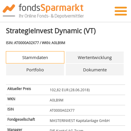
StrategieInvest Dynamic (VT)
ISIN: AT0000A02X77 / WKN: A0LB9M
Stammdaten
Wertentwicklung
Portfolio
Dokumente
Aktueller Preis
102,82 EUR (28.06.2018)
WKN
A0LB9M
ISIN
AT0000A02X77
Fondgesellschaft
MASTERINVEST Kapitalanlage GmbH
Manager
DJE Kapital AG-Team