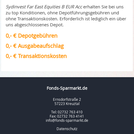
Sydinvest Far East Equities B EUR Acc
erhalten Sie bei uns
zu top Konditionen, ohne Depotführungsgebühren und
ohne Transaktionskosten. Erforderlich ist lediglich ein über
uns abgeschlossenes Depot.
0,- € Depotgebühren
0,- € Ausgabeaufschlag
0,- € Transaktionskosten
Fonds-Sparmarkt.de
Ernsdorfstraße 2
57223 Kreuztal
Tel: 02732 763 410
Fax: 02732 763 4141
info@fonds-sparmarkt.de
Datenschutz