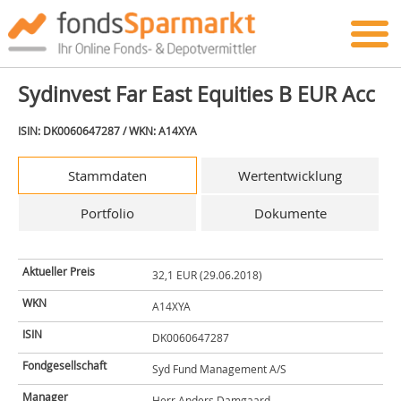
Sydinvest Far East Equities B EUR Acc
ISIN: DK0060647287 / WKN: A14XYA
Stammdaten
Wertentwicklung
Portfolio
Dokumente
Aktueller Preis
32,1 EUR (29.06.2018)
WKN
A14XYA
ISIN
DK0060647287
Fondgesellschaft
Syd Fund Management A/S
Manager
Herr Anders Damgaard