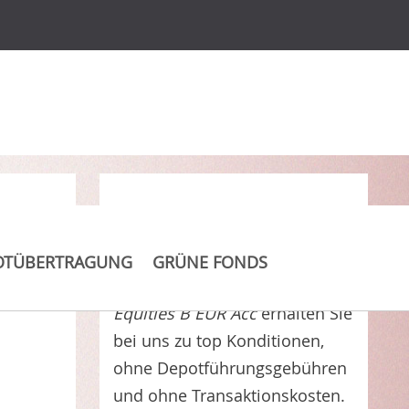
R
Clever Kosten sparen
OTÜBERTRAGUNG
GRÜNE FONDS
Sydinvest Latin America
Equities B EUR Acc
erhalten Sie
bei uns zu top Konditionen,
ohne Depotführungsgebühren
und ohne Transaktionskosten.