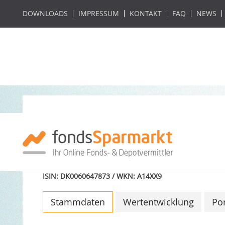
DOWNLOADS
IMPRESSUM
KONTAKT
FAQ
NEWS
Sydinvest Latin 
Acc
ISIN: DK0060647873 / WKN: A14XX9
Stammdaten
Wertentwicklung
Por