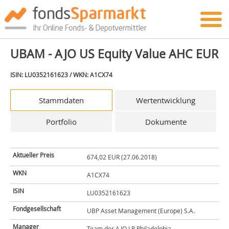
UBAM - AJO US Equity Value AHC EUR
ISIN: LU0352161623 / WKN: A1CX74
Stammdaten
Wertentwicklung
Portfolio
Dokumente
Aktueller Preis
674,02 EUR (27.06.2018)
WKN
A1CX74
ISIN
LU0352161623
Fondgesellschaft
UBP Asset Management (Europe) S.A.
Manager
Team der AJO LP Philadelphia