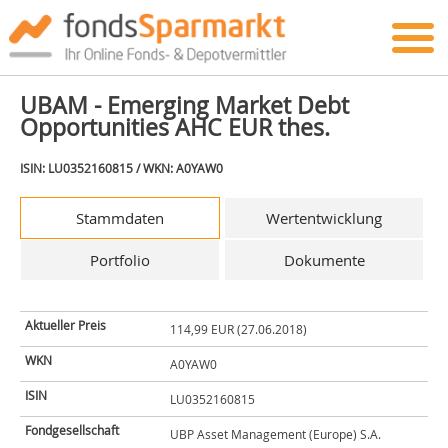
UBAM - Emerging Market Debt
Opportunities AHC EUR thes.
ISIN: LU0352160815 / WKN: A0YAW0
Stammdaten
Wertentwicklung
Portfolio
Dokumente
Aktueller Preis
114,99 EUR (27.06.2018)
WKN
A0YAW0
ISIN
LU0352160815
Fondgesellschaft
UBP Asset Management (Europe) S.A.