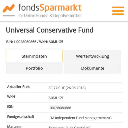
Universal Conservative Fund
ISIN: LI0028060866 / WKN: A0MUG5
Stammdaten
Wertentwicklung
Portfolio
Dokumente
Aktueller Preis
89,77 CHF (26.06.2018)
WKN
A0MUG5
ISIN
LI0028060866
Fondgesellschaft
IFM Independent Fund Management AG
Manager
Team der Valex Capital AG