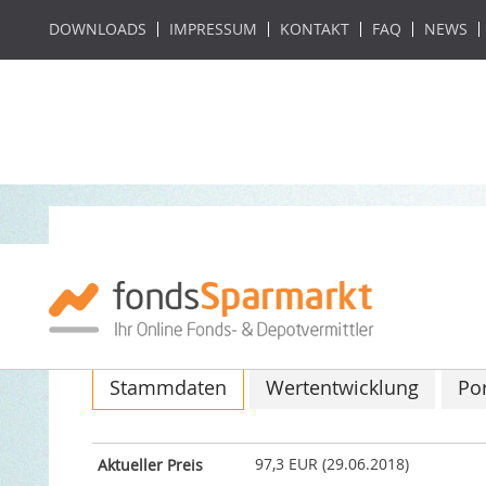
DOWNLOADS
IMPRESSUM
KONTAKT
FAQ
NEWS
Value Intelligenc
ISIN: DE000A2DJT49 / WKN: A2DJT4
Stammdaten
Wertentwicklung
Por
97,3 EUR (29.06.2018)
Aktueller Preis