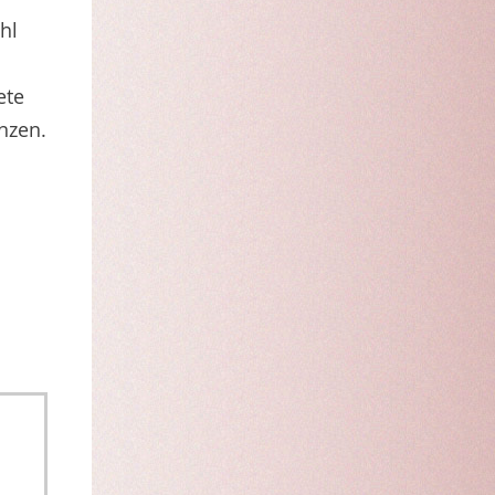
hl
ete
nzen.