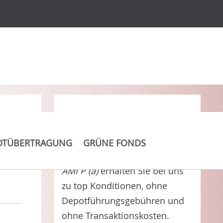
Clever Kosten sparen
OTÜBERTRAGUNG
GRÜNE FONDS
Value Intelligence ESG Fonds
AMI P (a)
erhalten Sie bei uns
zu top Konditionen, ohne
Depotführungsgebühren und
ohne Transaktionskosten.