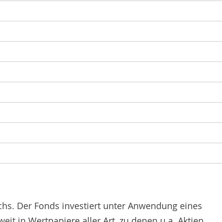
chs. Der Fonds investiert unter Anwendung eines
it in Wertpapiere aller Art, zu denen u.a. Aktien,