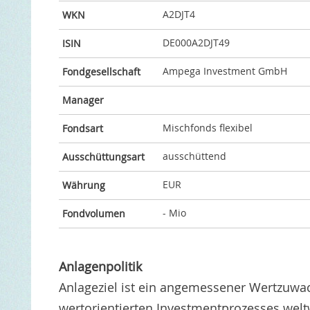
A2DJT4
WKN
DE000A2DJT49
ISIN
Ampega Investment GmbH
Fondgesellschaft
Manager
Mischfonds flexibel
Fondsart
ausschüttend
Ausschüttungsart
EUR
Währung
- Mio
Fondvolumen
Anlagenpolitik
Anlageziel ist ein angemessener Wertzuwa
wertorientierten Investmentprozesses weltwe