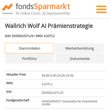
Wallrich Wolf AI Prämienstrategie
ISIN: DE000A2DTL29 / WKN: A2DTL2
Stammdaten
Wertentwicklung
Portfolio
Dokumente
Aktueller Preis
99,86 EUR (29.06.2018)
WKN
A2DTL2
ISIN
DE000A2DTL29
Fondgesellschaft
HANSAINVEST Hanseatische Investment-
GmbH