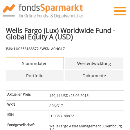
Wells Fargo (Lux) Worldwide Fund -
Global Equity A (USD)
ISIN: LU0353188872 / WKN: A0NG17
Stammdaten
Wertentwicklung
Portfolio
Dokumente
Aktueller Preis
150,14 USD (28.06.2018)
WKN
A0NG17
ISIN
LU0353188872
Fondgesellschaft
Wells Fargo Asset Management Luxembourg
S.A.