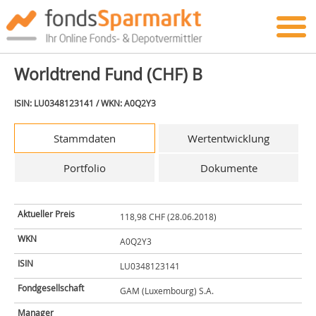
Worldtrend Fund (CHF) B
ISIN: LU0348123141 / WKN: A0Q2Y3
Stammdaten
Wertentwicklung
Portfolio
Dokumente
Aktueller Preis
118,98 CHF (28.06.2018)
WKN
A0Q2Y3
ISIN
LU0348123141
Fondgesellschaft
GAM (Luxembourg) S.A.
Manager