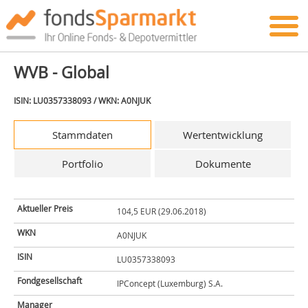
WVB - Global
ISIN: LU0357338093 / WKN: A0NJUK
Stammdaten
Wertentwicklung
Portfolio
Dokumente
Aktueller Preis
104,5 EUR (29.06.2018)
WKN
A0NJUK
ISIN
LU0357338093
Fondgesellschaft
IPConcept (Luxemburg) S.A.
Manager