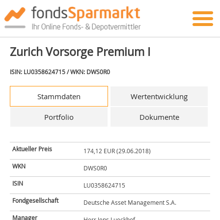
Zurich Vorsorge Premium I
ISIN: LU0358624715 / WKN: DWS0R0
Stammdaten
Wertentwicklung
Portfolio
Dokumente
Aktueller Preis
174,12 EUR (29.06.2018)
WKN
DWS0R0
ISIN
LU0358624715
Fondgesellschaft
Deutsche Asset Management S.A.
Manager
Herr Jens Lueckhof